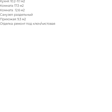
Кухня: 10.2-11.1 м2
Комната: 17.3 м2
Комната : 12.6 м2
Санузел: раздельный
Прихожая: 9.3 м2
Отделка: ремонт под ключ/чистовая